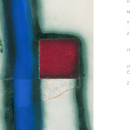
D
M
T
Z
I
I
Č
Z