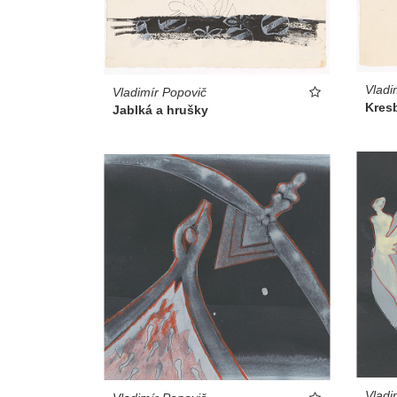
Vladi
Vladimír Popovič
Kresb
Jablká a hrušky
Vladi