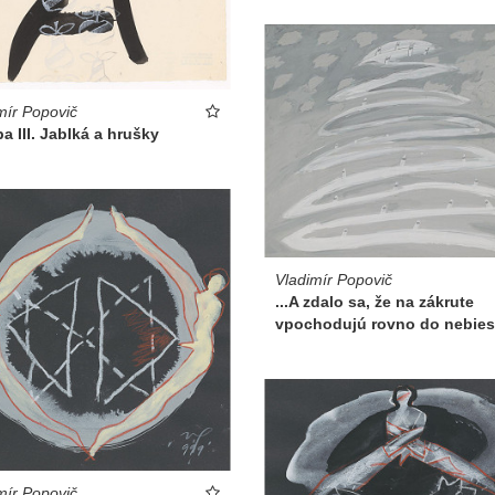
mír Popovič
a III. Jablká a hrušky
Vladimír Popovič
...A zdalo sa, že na zákrute
vpochodujú rovno do nebies.
mír Popovič