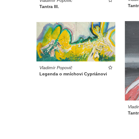
Vladimír Popovič
Tantra
Tantra III.
Vladimír Popovič
Legenda o mníchovi Cypriánovi
Vladi
Tantr