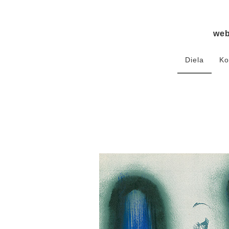
we
Diela
Ko