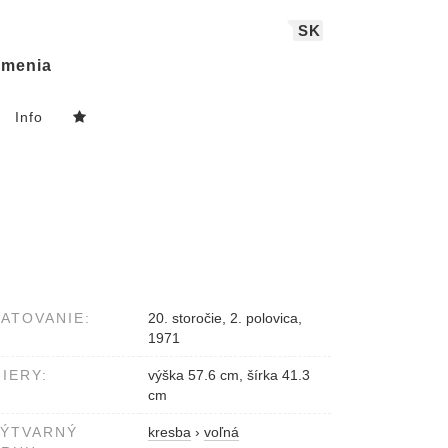
SK
menia
Info
ATOVANIE:
20. storočie, 2. polovica,
1971
IERY:
výška 57.6 cm, šírka 41.3
cm
VÝTVARNÝ
kresba
›
voľná