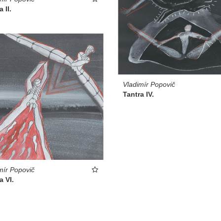
 II.
Vladimír Popovič
Tantra IV.
mír Popovič
a VI.