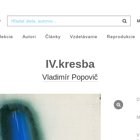
b
u
lekcie
Autori
Články
Vzdelávanie
Reprodukcie
IV.kresba
Vladimír Popovič
D
M