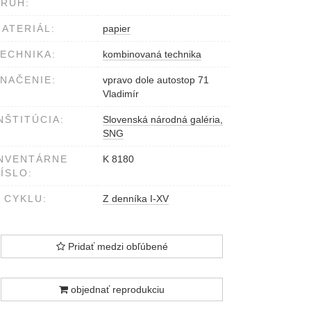
RUH:
ATERIÁL:
papier
ECHNIKA:
kombinovaná technika
NAČENIE:
vpravo dole autostop 71
Vladimír
NŠTITÚCIA:
Slovenská národná galéria,
SNG
NVENTÁRNE
K 8180
ÍSLO:
 CYKLU:
Z denníka I-XV
Pridať medzi obľúbené
objednať reprodukciu