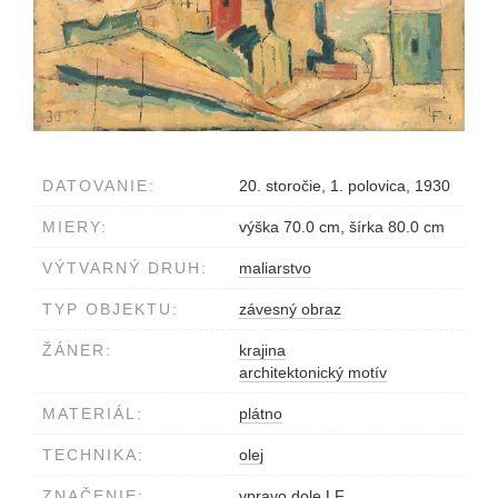
DATOVANIE:
20. storočie, 1. polovica, 1930
MIERY:
výška 70.0 cm, šírka 80.0 cm
VÝTVARNÝ DRUH:
maliarstvo
TYP OBJEKTU:
závesný obraz
ŽÁNER:
krajina
architektonický motív
MATERIÁL:
plátno
TECHNIKA:
olej
ZNAČENIE:
vpravo dole LF