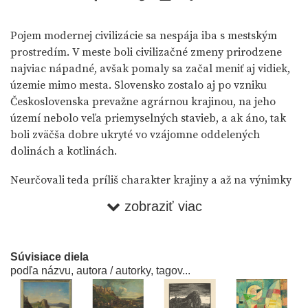
Pojem modernej civilizácie sa nespája iba s mestským
prostredím. V meste boli civilizačné zmeny prirodzene
najviac nápadné, avšak pomaly sa začal meniť aj vidiek,
územie mimo mesta. Slovensko zostalo aj po vzniku
Československa prevažne agrárnou krajinou, na jeho
území nebolo veľa priemyselných stavieb, a ak áno, tak
boli zväčša dobre ukryté vo vzájomne oddelených
dolinách a kotlinách.
Neurčovali teda príliš charakter krajiny a až na výnimky
ani nezaujali našich umelcov. Čomu sa však nedalo
zobraziť viac
vyhnúť, to boli novo sa rozvíjajúce a všade prenikajúce
komunikačné siete. Typickú horskú a podhorskú krajinu,
obľúbený námet výtvarníkov aj fotografov, zrazu
Súvisiace diela
narúšali (alebo obohacovali – z akého hľadiska sa to
podľa názvu, autora / autorky, tagov...
vezme) neprehliadnuteľné línie železničných tratí,
značkovaných ciest, telegrafných stĺpov, sem-tam