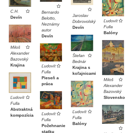
továrenských komínov.
C.H.
Bernardo
Výšiny nad tradičnými krajinnými dominantami doposiaľ
Jaroslav
Devín
Belotto,
Ľudovít
ovládali len vtáci – teraz však do nich prenikajú prvé
Dobrovolský
Neznámy
Fulla
Devín
lietadlá. Nad staroslávnym devínskym bralom v obraze
autor
Balóny
Ľudovíta Fullu preletí možno dvojplošník, zredukovaný
Devín
na znak, ktorý pripomína autorov obľúbený motív –
Miloš
vznášajúceho sa papierového šarkana.
Alexander
Štefan
Bazovský
Bednár
Aurel Hrabušický ●
Katalóg k výstave Nové Slovensko
Krajina
Ľudovít
Krajina s
(2012)
Fulla
koľajnicami
Pieseň a
Miloš
práca
Alexander
Bazovský
Ľudovít
Slovensko
Fulla
Abstraktná
Ľudovít
Ľudovít
kompozícia
Fulla
Fulla
Balóny
Požehnanie
statku