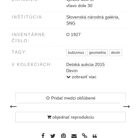
vľavo dole 30
INŠTITÚCIA:
Slovenská národná galéria,
SNG
INVENTÁRNE
O 1927
ČÍSLO:
TAGY:
kubizmus
geometria
devín
V KOLEKCIÁCH:
Detská aukcia 2015
Devín
Filla – Fulla
zobraziť viac
Nové Slovensko
Kubizmus na Slovensku
Pridať medzi obľúbené
predchádzajúce dielo
nasledujú
←
→
objednať reprodukciu