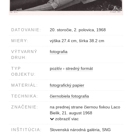
DATOVANIE:
20. storočie, 2. polovica, 1968
MIERY:
výška 27.4 cm, šírka 38.2 cm
VÝTVARNÝ
fotografia
DRUH:
TYP
pozitív
›
stredný formát
OBJEKTU:
MATERIÁL:
fotografický papier
TECHNIKA:
čiernobiela fotografia
ZNAČENIE:
na prednej strane čiernou fixkou Laco
Bielik, 21. august 1968
na zadnej strane ceruzkou © Laco
zobraziť viac
Bielik C 114 C
INŠTITÚCIA:
Slovenská národná galéria, SNG