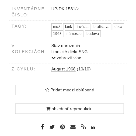
INVENTÁRNE
UP-DK 1531/k
ČÍSLO:
TAGY:
muž
tank
invázia
bratislava
ulica
1968
námestie
budova
V
Stav ohrozenia
KOLEKCIÁCH:
Ikonické diela SNG
Operácia Dunaj
zobraziť viac
Z CYKLU:
August 1968
(10/10)
Pridať medzi obľúbené
objednať reprodukciu