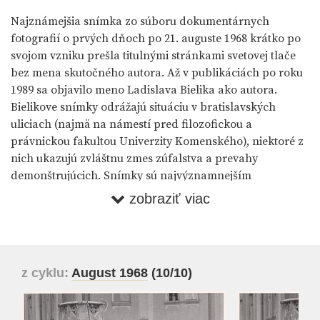
Najznámejšia snímka zo súboru dokumentárnych
fotografií o prvých dňoch po 21. auguste 1968 krátko po
svojom vzniku prešla titulnými stránkami svetovej tlače
bez mena skutočného autora. Až v publikáciách po roku
1989 sa objavilo meno Ladislava Bielika ako autora.
Bielikove snímky odrážajú situáciu v bratislavských
uliciach (najmä na námestí pred filozofickou a
právnickou fakultou Univerzity Komenského), niektoré z
nich ukazujú zvláštnu zmes zúfalstva a prevahy
demonštrujúcich. Snímky sú najvýznamnejším
fotografickým súborom na Slovensku venovaným týmto
zobraziť viac
udalostiam. Aj preto sa Bielik nemohol priznať k ich
autorstvu a neskôr bol nútený venovať sa výlučne iba
športovej fotografii.
z cyklu:
August 1968
(10/10)
Aurel Hrabušický ●
Slovenský obraz (anti-obraz) : 20.
storočie v slovenskom výtvarnom umení (SNG, 2008)