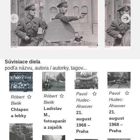
Súvisiace diela
podľa názvu, autora / autorky, tagov...
Pavol
Pavol
Róbert
Róbert
Hudec-
Hudec-
Bielik
Bielik
Ahasver
Ahasver
Ladislav
Chlapec
21.
21.
M.,
a lebky
august
august
fotoaparát
1968 –
1968 –
a zajačik
Praha
Praha