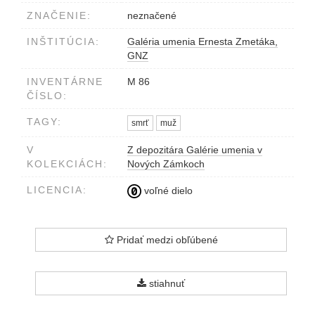
ZNAČENIE:
neznačené
INŠTITÚCIA:
Galéria umenia Ernesta Zmetáka,
GNZ
INVENTÁRNE
M 86
ČÍSLO:
TAGY:
smrť
muž
V
Z depozitára Galérie umenia v
KOLEKCIÁCH:
Nových Zámkoch
LICENCIA:
voľné dielo
Pridať medzi obľúbené
stiahnuť