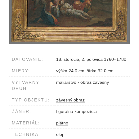
DATOVANIE:
18. storočie, 2. polovica 1760–1780
MIERY:
výška 24.0 cm, šírka 32.0 cm
VÝTVARNÝ
maliarstvo
›
obraz závesný
DRUH:
TYP OBJEKTU:
závesný obraz
ŽÁNER:
figurálna kompozícia
MATERIÁL:
plátno
TECHNIKA:
olej