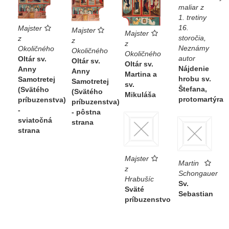
maliar z
1. tretiny
16.
Majster
Majster
Majster
storočia,
z
z
z
Neznámy
Okoličného
Okoličného
Okoličného
autor
Oltár sv.
Oltár sv.
Oltár sv.
Nájdenie
Anny
Anny
Martina a
hrobu sv.
Samotretej
Samotretej
sv.
Štefana,
(Svätého
(Svätého
Mikuláša
protomartýra
príbuzenstva)
príbuzenstva)
-
- pôstna
sviatočná
strana
strana
Majster
Martin
z
Schongauer
Hrabušíc
Sv.
Sväté
Sebastian
príbuzenstvo