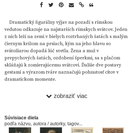
Dramatický ﬁgurálny výjav na pozadí s rímskou
vedutou odkazuje na najstarších rímskych svätcov. Jeden
z nich leží na zemi v bielych roztrhaných šatách s malým
čiernym krížom na prsiach, kým na jeho hlavu so
svätožiarou dopadá lúč svetla. Žena a muž v
prepychových šatách, ozdobení šperkmi, sa s plačom
skláňajú k zomierajúcemu svätcovi. Ďalšie dve postavy
gestami a výrazom tváre naznačujú pohnutosť citov v
dramatickom momente.
Horizontálna kompozícia je rozdelená na dve časti – na
zobraziť viac
jednej strane rozpadajúca sa chatrč, na druhej portikus
starovekého rímskeho paláca. Ústrednou postavou je
práve zomierajúci svätec, ktorý po formálnej stránke
Súvisiace diela
pripomína kompozície so zomierajúcim sv. Františkom
podľa názvu, autora / autorky, tagov...
Xaverským. V tomto prípade však ide o sv. Alexia z