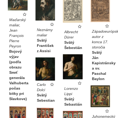
Edessy (zom. 17. júla 417 v Ríme). Posledné roky svojho
života prežil ako žobrák pod schodmi, 39 resp. pred
dverami paláca svojich bohatých rodičov, ktorí ho
Maďarský
spoznali, až keď zomieral. To je námet pre obraz v
maliar,
Nových Zámkoch.
Neznámy
Jean
Západoeurópsk
Albrecht
maliar
François
autor z
Dürer
Martin Šugár ● Z depozitára
Svätý
Pierre
konca 17.
Svätý
František
Peyron
storočia
Šebestián
z Assisi
Bojový
Svätý
výjav
Ján
(podľa
Kapistránsky
obrazu
a sv.
Smrť
Paschal
generála
Baylon
Valhuberta
Carlo
počas
Lorenzo
Dolci
bitky pri
Lippi
Svätý
Slavkove)
Svätý
Sebestian
Sebastián
Juhonemecký