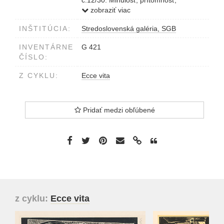
budúcnosť. z cyklu:'Ecce vita'. Szabó
zobraziť viac
963. Rad.č.16.
INŠTITÚCIA:
Stredoslovenská galéria, SGB
INVENTÁRNE
G 421
ČÍSLO:
Z CYKLU:
Ecce vita
Pridať medzi obľúbené
z cyklu:
Ecce vita