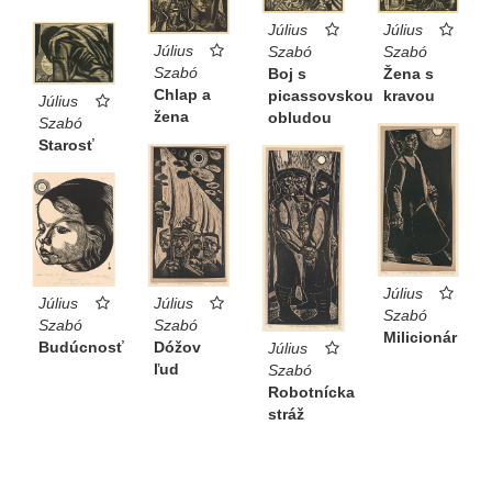
Július
Július
Július
Szabó
Szabó
Szabó
Žena s
Boj s
Chlap a
kravou
picassovskou
Július
žena
obludou
Szabó
Starosť
Július
Július
Július
Szabó
Szabó
Szabó
Milicionár
Dóžov
Budúcnosť
Július
ľud
Szabó
Robotnícka
stráž