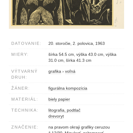
DATOVANIE:
20. storočie, 2. polovica, 1963
MIERY:
šírka 54.5 cm, výška 43.0 cm, výška
31.0 cm, šírka 41.3 cm
VÝTVARNÝ
grafika
›
voľná
DRUH:
ŽÁNER:
figurálna kompozícia
MATERIÁL:
biely papier
TECHNIKA:
litografia, podtlač
drevoryt
ZNAČENIE:
na pravom okraji grafiky ceruzou
č.12/30. Minulosť, prítomnosť,