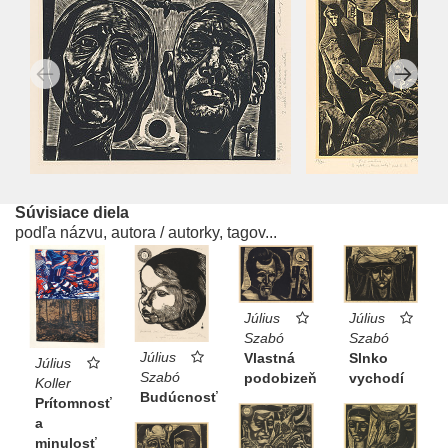
Súvisiace diela
podľa názvu, autora / autorky, tagov...
Július
Július
Szabó
Szabó
Július
Slnko
Vlastná
Július
Szabó
vychodí
podobizeň
Koller
Budúcnosť
Prítomnosť
a
minulosť