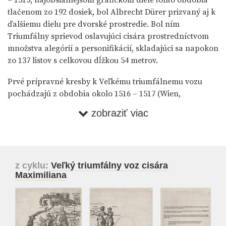
tlačenom zo 192 dosiek, bol Albrecht Dürer prizvaný aj k
ďalšiemu dielu pre dvorské prostredie. Bol ním
Triumfálny sprievod oslavujúci cisára prostredníctvom
množstva alegórií a personifikácií, skladajúci sa napokon
zo 137 listov s celkovou dĺžkou 54 metrov.
Prvé prípravné kresby k Veľkému triumfálnemu vozu
pochádzajú z obdobia okolo 1516 – 1517 (Wien,
Albertina). V roku 1518 vytvoril potom Dürer
zobraziť viac
akvarelovanú perokresbu (Wien, Albertina), ktorá bola
ako „modello“ určená pre cisára na odsúhlasenie.
Maximilián je na nej prezentovaný so všetkými insígniami
svojej moci, navyše je vo voze aj celá jeho najbližšia
z cyklu:
Veľký triumfálny voz cisára
rodina, a tak je tento návrh koncipovaný skôr ako
Maximiliana
dynastická prezentácia obrazu cisára.
Bohatý alegorický obsah kresby je dielom humanistu
Willibalda Pirckheimera a neskôr sa stal neoddeliteľnou
textovou súčasťou grafickej realizácie. Pri nej však došlo