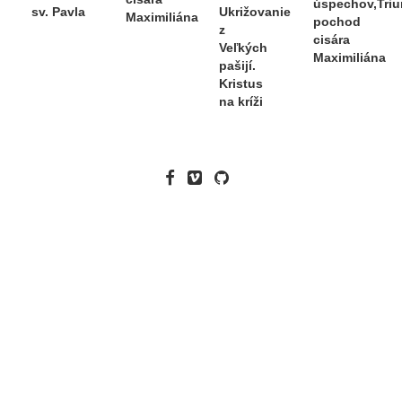
úspechov,Triu
sv. Pavla
Ukrižovanie
collection / Editori Dušan Buran, Katarína Müllerová ;
Maximiliána
pochod
z
[Katarína Bajcurová]. -- Bratislava : SNG ; Slovart, 2008.
cisára
Veľkých
Maximiliána
pašijí.
Kristus
na kríži