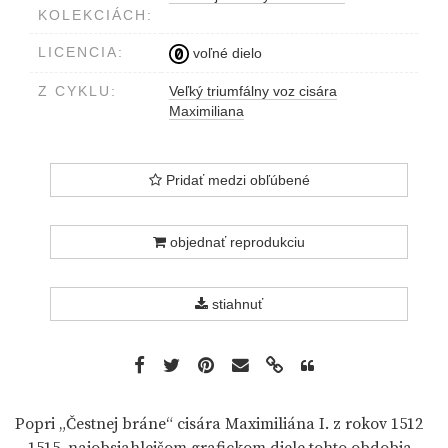
KOLEKCIÁCH:
LICENCIA:
voľné dielo
Z CYKLU:
Veľký triumfálny voz cisára
Maximiliana
Pridať medzi obľúbené
objednať reprodukciu
stiahnuť
Popri „Čestnej bráne“ cisára Maximiliána I. z rokov 1512
– 1515, najobsiahlejšom grafickom diele tohto obdobia