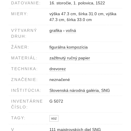
DATOVANIE:
16. storočie, 1. polovica, 1522
MIERY:
výška 47.3 cm, šírka 31.0 cm, výška
47.3 cm, šírka 33.0 cm
VÝTVARNÝ
grafika
›
voľná
DRUH:
ŽÁNER:
figurálna kompozícia
MATERIÁL:
zažltnutý ručný papier
TECHNIKA:
drevorez
ZNAČENIE:
neznačené
INŠTITÚCIA:
Slovenská národná galéria, SNG
INVENTÁRNE
G 5072
ČÍSLO:
TAGY:
voz
V
111 majstrovských diel SNG