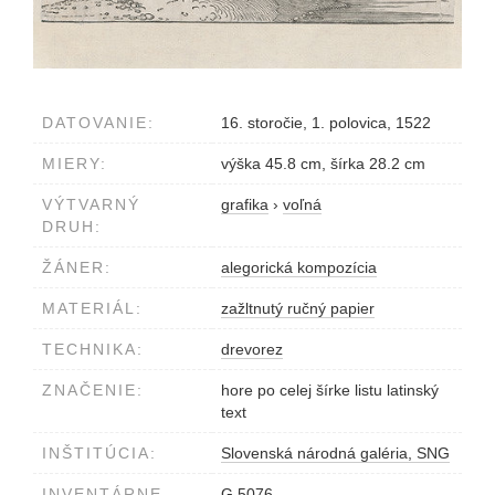
DATOVANIE:
16. storočie, 1. polovica, 1522
MIERY:
výška 45.8 cm, šírka 28.2 cm
VÝTVARNÝ
grafika
›
voľná
DRUH:
ŽÁNER:
alegorická kompozícia
MATERIÁL:
zažltnutý ručný papier
TECHNIKA:
drevorez
ZNAČENIE:
hore po celej šírke listu latinský
text
INŠTITÚCIA:
Slovenská národná galéria, SNG
INVENTÁRNE
G 5076