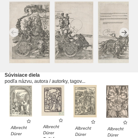
Bohatý alegorický obsah kresby je dielom humanistu
Willibalda Pirckheimera a neskôr sa stal neoddeliteľnou
textovou súčasťou grafickej realizácie. Pri nej však došlo
k zjednodušeniu voza, v ktorom sedí cisár sám. Po jeho
smrti totiž Dürer vytvoril nadčasový obraz vladára s
vlastnosťami, ktoré patrili k jeho posmrtnej idealizácii,
zároveň však ako programová prezentácia
panovníckych cností mohli slúžiť aj jeho nasledovníkom.
Okolo cisára, korunovaného Viktóriou vencom víťazstva,
Súvisiace diela
stoja štyri kardinálne cnosti s vencami spojenými s
podľa názvu, autora / autorky, tagov...
ďalšími vencami, teda ďalšími cnosťami, ktoré z hlavných
vychádzajú, a ktoré, ako píše Pirckheimer, nemôžu
chýbať žiadnemu panovníkovi. Voz sa hýbe na kolesách
cisárovej slávy (Gloria), dôstojnosti (Dignitas), vznešenosti
(Magnificentia) a cti (Honor). Analogicky k Jupiterovmu
triumfu je ťahaný šiestimi záprahmi s 12 šimľami, ku
Albrecht
Albrecht
Albrecht
Albrecht
ktorým sú priradené ďalšie cnosti v podobe ženských
Dürer
Dürer
Dürer
Dürer