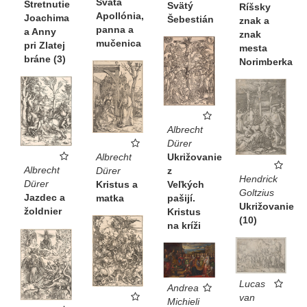
Svätá
alegorických postáv: prezieravosť (Providentia) a
Stretnutie
Svätý
Ríšsky
Apollónia,
Joachima
Šebestián
znak a
umiernenosť (Moderatio), veselosť (Alacritas) a
panna a
a Anny
znak
príhodnosť (Opportvnitas), rýchlosť (Velocitas) a stálosť či
mučenica
pri Zlatej
mesta
pevnosť (Firmitvdo), chrabrosť (Acrimonia) a mužnosť
bráne (3)
Norimberka
(Virilitas), ráznosť (Avdatia) a veľkodušnosť
(Magnanimitas) a napokon skúsenosť (Experientia) a
vynaliezavosť (Solertia).
Albrecht
Hoci Veľký triumfálny voz bol primárne určený na
Dürer
zaradenie do cyklu Triumfálneho sprievodu, v tlačenej
Albrecht
Ukrižovanie
podobe sa jeho súčasťou nikdy nestal. Spôsobila to aj
Albrecht
Dürer
z
Hendrick
skutočnosť, že kompletne bol sprievod prvý raz vydaný
Dürer
Kristus a
Veľkých
Goltzius
až po cisárovej smrti, ktorá dočasne prerušila priebeh
Jazdec a
matka
pašijí.
Ukrižovanie
žoldnier
Kristus
prác. S miernym odstupom sa v roku 1526 realizovalo
(10)
na kríži
jeho prvé vydanie na objednávku arcikniežaťa
Ferdinanda, ale bez Veľkého triumfálneho voza. Ten však
už v roku 1522 vydal Albrecht Dürer na vlastné náklady a
tlačený bol niekoľkokrát aj po jeho smrti. Exemplár
Lucas
Andrea
uchovávaný v SNG pochádza z piateho vydania diela a
van
Michieli