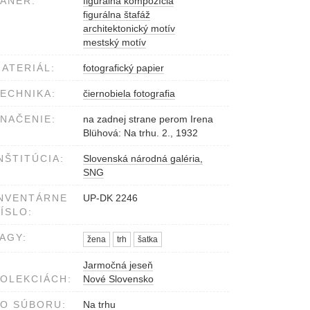
ÁNER:
figurálna kompozícia
figurálna štafáž
architektonický motív
mestský motív
ATERIÁL:
fotografický papier
ECHNIKA:
čiernobiela fotografia
NAČENIE:
na zadnej strane perom Irena
Blühová: Na trhu. 2., 1932
NŠTITÚCIA:
Slovenská národná galéria,
SNG
NVENTÁRNE
UP-DK 2246
ÍSLO:
AGY:
žena
trh
šatka
Jarmočná jeseň
OLEKCIÁCH:
Nové Slovensko
O SÚBORU:
Na trhu