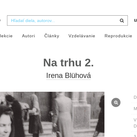
b
u
lekcie
Autori
Články
Vzdelávanie
Reprodukcie
Na trhu 2.
Irena Blühová
D
M
D