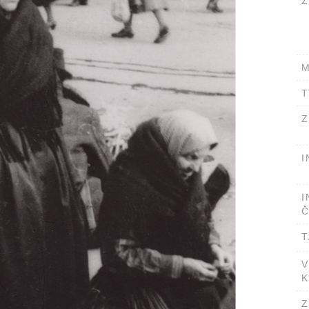
Ž
M
T
Z
I
I
Č
T
V
K
Z