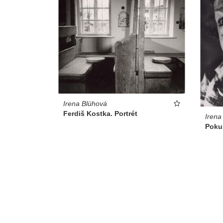
Irena Blühová
Ferdiš Kostka. Portrét
Irena
Poku