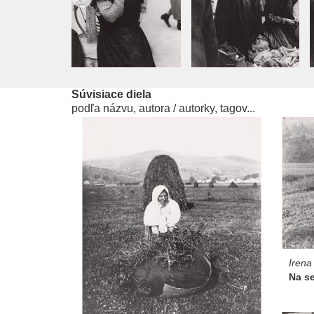
Súvisiace diela
podľa názvu, autora / autorky, tagov...
Irena
Na se