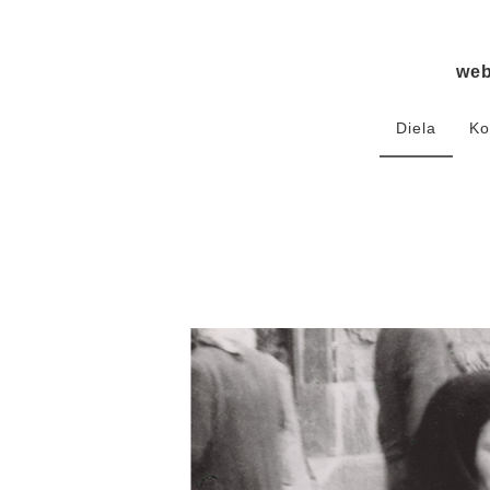
we
Diela
Ko