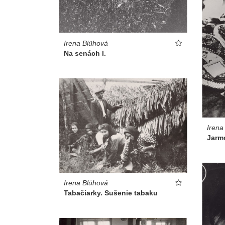
Irena Blühová
Na senách I.
Irena
Jarmo
Irena Blühová
Tabačiarky. Sušenie tabaku