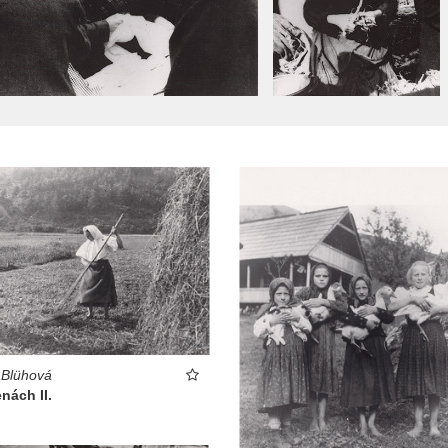
 Blühová
nách II.