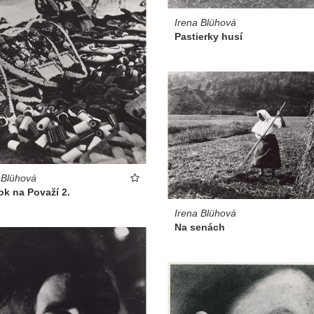
Irena Blühová
Pastierky husí
 Blühová
k na Považí 2.
Irena Blühová
Na senách