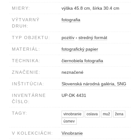
MIERY:
výška 45.8 cm, šírka 30.4 cm
VÝTVARNÝ
fotografia
DRUH:
TYP OBJEKTU:
pozitív
›
stredný formát
MATERIÁL:
fotografický papier
TECHNIKA:
čiernobiela fotografia
ZNAČENIE:
neznačené
INŠTITÚCIA:
Slovenská národná galéria, SNG
INVENTÁRNE
UP-DK 4431
ČÍSLO:
TAGY:
vinobranie
oslava
muž
žena
úsmev
V KOLEKCIÁCH:
Vinobranie