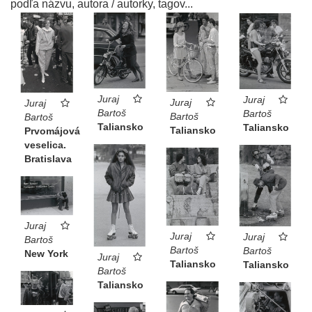
Bartošovej dokumentaristickej tvorby.
podľa názvu, autora / autorky, tagov...
Aurel Hrabušický ●
Juraj Bartoš. Bratislava : Slovenská
národná galéria, 2009.
Juraj
Juraj
Juraj
Juraj
Bartoš
Bartoš
Bartoš
Bartoš
Taliansko
Taliansko
Taliansko
Prvomájová
veselica.
Bratislava
Juraj
Juraj
Juraj
Bartoš
Bartoš
Bartoš
New York
Juraj
Taliansko
Taliansko
Bartoš
Taliansko