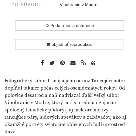
ZO SÚBORU:
Vinobranie v Modre
Pridať medzi obľúbené
objednať reprodukciu
Fotografický súbor 1. máj a jeho odnož Tancujúci autor
dopĺňal takmer počas celých osemdesiatych rokov. Od
polovice desaťročia naň nadviazal ďalší veľký súbor
Vinobranie v Modre, ktorý mal s predchádzajúcim
spoločný tematický pôdorys, aj niektoré motívy –
tancujúce páry, ľudových spevákov a zabávačov, ako aj
okamžité portréty sviatočne oblečených ľudí uprostred
davu.