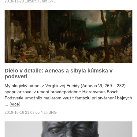
2018-11-28 19:58:57 / lab.SNG
Dielo v detaile: Aeneas a sibyla kúmska v
podsvetí
Mytologický námet z Vergíliovej Eneidy (Aeneas VI, 269 – 282)
spopularizoval v umení pravdepodobne Hieronymus Bosch.
Podsvetie umožnilo maliarom využiť fantáziu pri stvárnení bájnych
... (
více
)
2018-10-16 21:09:05 / lab.SNG