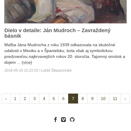
Dielo v detaile: Ján Mudroch – Zavraždený
básnik
Maľba Jána Mudrocha z roku 1939 odkazovala na skutočné
udalosti v Mexiku a v Španielsku, bola však aj symbolickou
predzvesťou najkrvavejších rokov 20. storočia. Tajomný smútok a
dojem ... (
více
)
2018-05-10 15:23:33 / Lukáš Štepanovský
‹
1
2
3
4
5
6
7
8
9
10
11
›