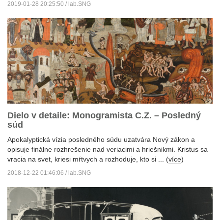
2019-01-28 20:25:50 / lab.SNG
Dielo v detaile: Monogramista C.Z. – Posledný
súd
Apokalyptická vízia posledného súdu uzatvára Nový zákon a
opisuje finálne rozhrešenie nad veriacimi a hriešnikmi. Kristus sa
vracia na svet, kriesi mŕtvych a rozhoduje, kto si ... (
více
)
2018-12-22 01:46:06 / lab.SNG