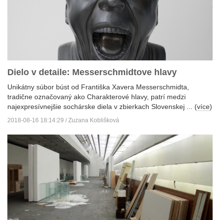
Dielo v detaile: Messerschmidtove hlavy
Unikátny súbor búst od Františka Xavera Messerschmidta,
tradične označovaný ako Charakterové hlavy, patrí medzi
najexpresívnejšie sochárske diela v zbierkach Slovenskej ... (
více
)
2018-08-16 18:14:29 / Zuzana Koblišková