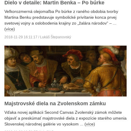
Dielo v detaile: Martin Benka – Po búrke
Veľkorozmerná olejomaľba Po búrke z raného obdobia tvorby
Martina Benku predstavuje symbolické privítanie konca prvej
svetovej vojny a oslobodenia krajiny zo „žalára národov“ – ...
(
více
)
2018-11-29 16:11:17 / Lukáš Štepanovský
Majstrovské diela na Zvolenskom zámku
Vďaka novej aplikácii Second Canvas Zvolenský zámok môžete
objaviť a preskúmať majstrovské diela z expozície starého umenia
Slovenskej národnej galérie vo vysokom ... (
více
)