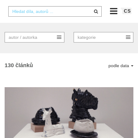
CS
130 článků
podle data