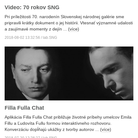
Video: 70 rokov SNG
Pri príležitosti 70. narodenín Slovenskej národnej galérie sme
pripravili krátky dokument o jej histórii. Vtesnať významné udalosti
a zaujímavé momenty z dejín ... (
více
)
2018-08-02 13:32:56 / lab.SNG
Filla Fulla Chat
Aplikácia Filla Fulla Chat približuje životné príbehy umelcov Emila
Fillu a Ľudovíta Fullu formou interaktívneho rozhovoru.
Konverzáciu dopĺňajú ukážky z tvorby autorov ... (
více
)
2018-07-20 12:28:27 / lab.SNG