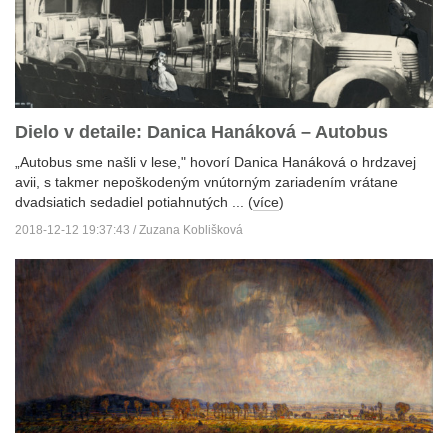
Dielo v detaile: Danica Hanáková – Autobus
„Autobus sme našli v lese," hovorí Danica Hanáková o hrdzavej
avii, s takmer nepoškodeným vnútorným zariadením vrátane
dvadsiatich sedadiel potiahnutých ... (
více
)
2018-12-12 19:37:43 / Zuzana Koblišková