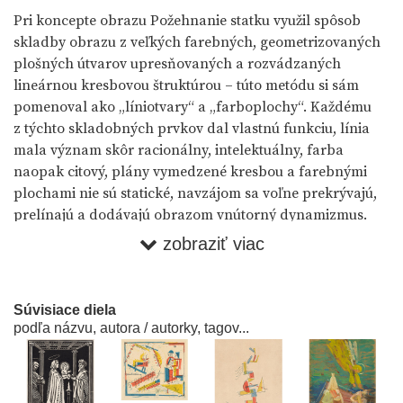
Pri koncepte obrazu Požehnanie statku využil spôsob
skladby obrazu z veľkých farebných, geometrizovaných
plošných útvarov upresňovaných a rozvádzaných
lineárnou kresbovou štruktúrou – túto metódu si sám
pomenoval ako „líniotvary“ a „farboplochy“. Každému
z týchto skladobných prvkov dal vlastnú funkciu, línia
mala význam skôr racionálny, intelektuálny, farba
naopak citový, plány vymedzené kresbou a farebnými
plochami nie sú statické, navzájom sa voľne prekrývajú,
prelínajú a dodávajú obrazom vnútorný dynamizmus.
zobraziť viac
Katarína Bajcurová ●
Moderna : ...to najlepšie čo doma (v
galérii) máme... / Koncepcia výstavy a text sprievodcu
Katarína Bajcurová . Bratislava : Slovenská národná
Súvisiace diela
galéria, 2012
podľa názvu, autora / autorky, tagov...