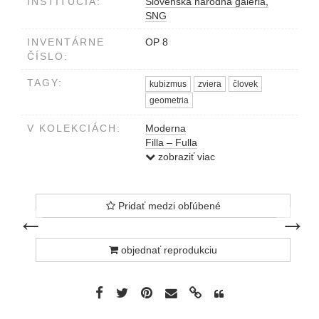
INŠTITÚCIA:
Slovenská národná galéria,
SNG
INVENTÁRNE
OP 8
ČÍSLO:
TAGY:
kubizmus
zviera
človek
geometria
V KOLEKCIÁCH:
Moderna
Filla – Fulla
Kubizmus na Slovensku
zobraziť viac
Pridať medzi obľúbené
predchádzajúce dielo
nasledujú
←
→
objednať reprodukciu