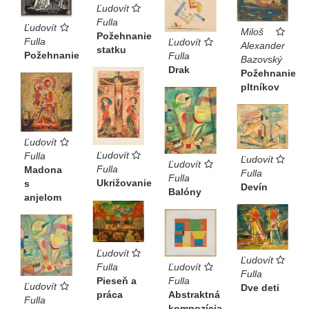
Ľudovít
Fulla
Ľudovít
Miloš
Požehnanie
Fulla
Ľudovít
Alexander
statku
Požehnanie
Fulla
Bazovský
Drak
Požehnanie
pltníkov
Ľudovít
Ľudovít
Fulla
Ľudovít
Ľudovít
Fulla
Madona
Fulla
Fulla
Ukrižovanie
s
Devín
Balóny
anjelom
Ľudovít
Ľudovít
Fulla
Ľudovít
Fulla
Pieseň a
Fulla
Ľudovít
Dve deti
práca
Abstraktná
Fulla
kompozícia