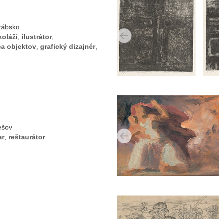
rábsko
koláží
,
ilustrátor
,
ca objektov
,
grafický dizajnér
,
ešov
ar
,
reštaurátor