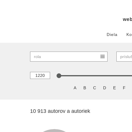
we
Diela
Ko
A
B
C
D
E
F
10 913 autorov a autoriek