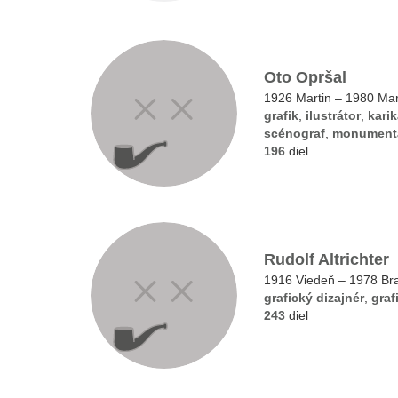
Oto Opršal
1926 Martin – 1980 Mar
grafik
,
ilustrátor
,
karik
scénograf
,
monumenta
196
diel
Rudolf Altrichter
1916 Viedeň – 1978 Bra
grafický dizajnér
,
graf
243
diel