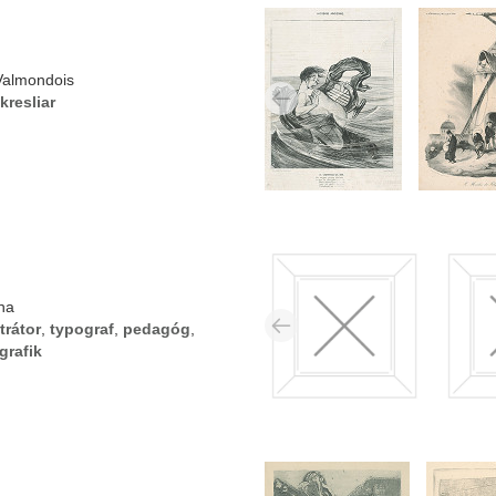
Valmondois
kresliar
ha
trátor
,
typograf
,
pedagóg
,
grafik