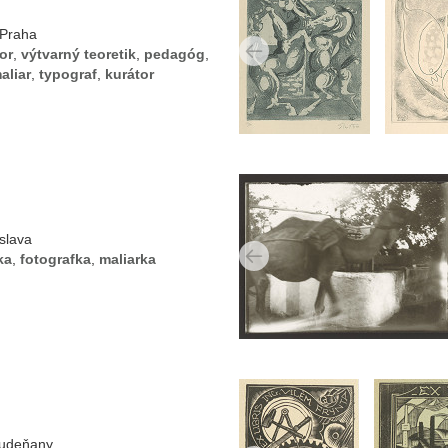
 Praha
tor
,
výtvarný teoretik
,
pedagóg
,
aliar
,
typograf
,
kurátor
slava
ka
,
fotografka
,
maliarka
tudeňany