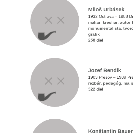
Miloš Urbásek
1932 Ostrava – 1988 D
maliar
,
kresliar
,
autor 
monumentalista
,
tvor
grafik
258
diel
Jozef Bendík
1903 Prešov – 1989 Pr
rezbár
,
pedagóg
,
mali
322
diel
Konštantín Bauer