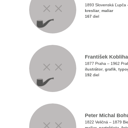
1893 Slovenská Ľupča 
kresliar
,
maliar
167
diel
František Kobliha
1877 Praha – 1962 Pra
ilustrátor
,
grafik
,
typo
192
diel
Peter Michal Boh
1822 Veličná – 1879 Bie
maliar
,
portrétista
,
fot