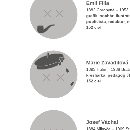
Emil Filla
1882 Chropyně – 1953
grafik
,
sochár
,
ilustrá
publicista
,
redaktor
,
m
152
diel
Marie Zavadilová
1893 Hulín – 1988 Brati
kresliarka
,
pedagogič
152
diel
Josef Váchal
1884 Milavče – 1969 S