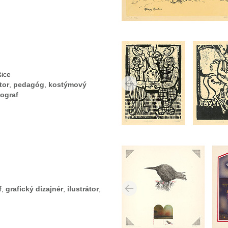
šice
tor
,
pedagóg
,
kostýmový
ograf
f
,
grafický dizajnér
,
ilustrátor
,