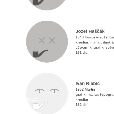
Jozef Haščák
1948 Košice – 2012 Ko
kresliar
,
maliar
,
ilustrá
výtvarník
,
grafik
,
scén
161
diel
Ivan Riabič
1952 Martin
grafik
,
maliar
,
typogra
kresliar
162
diel