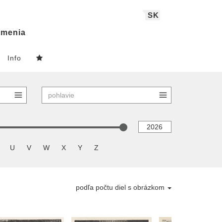
SK
menia
Info
U
V
W
X
Y
Z
podľa počtu diel s obrázkom