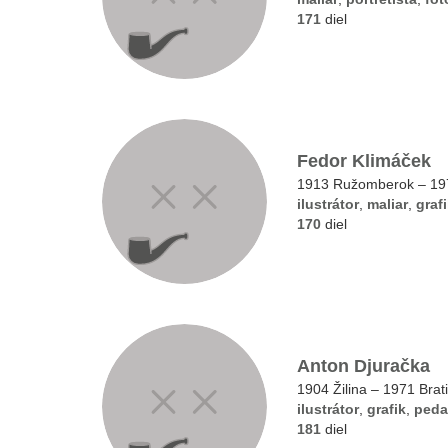
171
diel
Fedor Klimáček
1913 Ružomberok – 197
ilustrátor
,
maliar
,
graf
170
diel
Anton Djuračka
1904 Žilina – 1971 Brat
ilustrátor
,
grafik
,
ped
181
diel