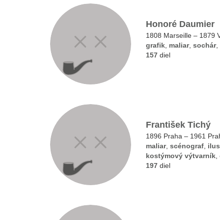
Honoré Daumier
1808 Marseille – 1879 
grafik
,
maliar
,
sochár
,
157
diel
František Tichý
1896 Praha – 1961 Pra
maliar
,
scénograf
,
ilus
kostýmový výtvarník
,
197
diel