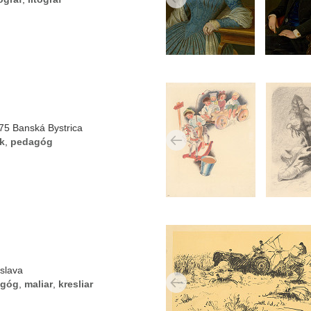
5 Banská Bystrica
ik
,
pedagóg
islava
agóg
,
maliar
,
kresliar