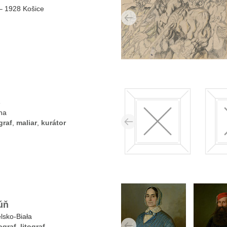
– 1928 Košice
ha
graf
,
maliar
,
kurátor
úň
lsko-Biała
ograf
,
litograf