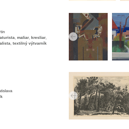
tin
aturista
,
maliar
,
kresliar
,
lista
,
textilný výtvarník
tislava
ik