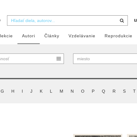
b
u
lekcie
Autori
Články
Vzdelávanie
Reprodukcie
G
H
I
J
K
L
M
N
O
P
Q
R
S
T